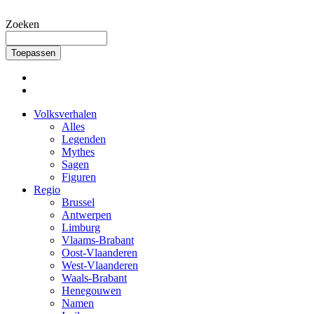
Overslaan en naar de inhoud gaan
Zoeken
Volksverhalen
Alles
Legenden
Mythes
Sagen
Figuren
Regio
Brussel
Antwerpen
Limburg
Vlaams-Brabant
Oost-Vlaanderen
West-Vlaanderen
Waals-Brabant
Henegouwen
Namen