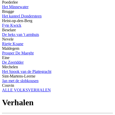
Poederlee
Het Minnewater
Brugge
Het kasteel Dondersteen
Heist-op-den-Berg
Fyte Kwick
Beselare
De heks van 't armhuis
Nevele
Rietje Koane
Maldegem
Prosper De Maeght
Eine
De Zeeridder
Mechelen
Het Spook van de Plattegracht
Sint-Martens-Leerne
Jan met de slobkousen
Couvin
ALLE VOLKSVERHALEN
Verhalen