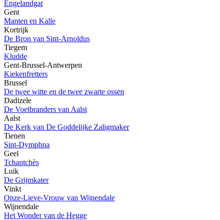
Engelandgat
Gent
Manten en Kalle
Kortrijk
De Bron van Sint-Arnoldus
Tiegem
Kludde
Gent-Brussel-Antwerpen
Kiekenfretters
Brussel
De twee witte en de twee zwarte ossen
Dadizele
De Voetbranders van Aalst
Aalst
De Kerk van De Goddelijke Zaligmaker
Tienen
Sint-Dymphna
Geel
Tchantchès
Luik
De Grijmkater
Vinkt
Onze-Lieve-Vrouw van Wijnendale
Wijnendale
Het Wonder van de Hegge