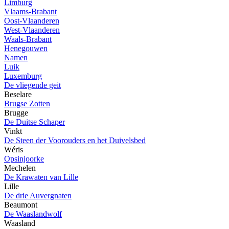
Limburg
Vlaams-Brabant
Oost-Vlaanderen
West-Vlaanderen
Waals-Brabant
Henegouwen
Namen
Luik
Luxemburg
De vliegende geit
Beselare
Brugse Zotten
Brugge
De Duitse Schaper
Vinkt
De Steen der Voorouders en het Duivelsbed
Wéris
Opsinjoorke
Mechelen
De Krawaten van Lille
Lille
De drie Auvergnaten
Beaumont
De Waaslandwolf
Waasland